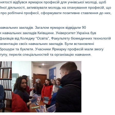
ятості відбувся ярмарок професій для учнівської молоді, щоб
йної діяльності, активізувати молодь на опанування професій, що
 про робітничі професії, сформувати позитивне ставлення до них,
 навчальних закладів. Загалом ярмарок відвідали 90
и навчальних закладів Київщини. Університет Україна був
ахівців від Коледжу “Освіта”, Факультету біомедичних технологій
резентацію своїх навчальних закладів. Були встановлені
и брошури та буклети. Учасники Ярмарку професій мали змогу
тупу, перелік спеціальностей та організацію навчання.