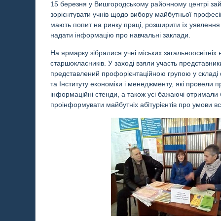
15 березня у Вишгородському районному центрі зайн
зорієнтувати учнів щодо вибору майбутньої професі
мають попит на ринку праці, розширити їх уявлення
надати інформацію про навчальні заклади.
На ярмарку зібралися учні міських загальноосвітніх
старшокласників. У заході взяли участь представник
представлений профорієнтаційною групою у складі ф
та Інституту економіки і менеджменту, які провели п
інформаційні стенди, а також усі бажаючі отримал
проінформувати майбутніх абітурієнтів про умови вс