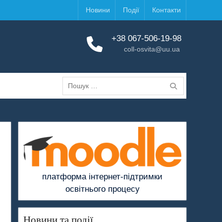
Новини
Події
Контакти
+38 067-506-19-98
coll-osvita@uu.ua
Пошук:
платформа інтернет-підтримки
освітнього процесу
Новини та події