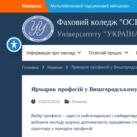
Перейти
Новини:
Мультиблоковий підсумковий військово-
до
патріотичний вишкіл
вмісту
Підвищення кваліфікації за напрямом
Фаховий коледж "ОС
підготовки фахівців спеціальності
Бібліотечна, інформаційна та архівна
Університету "УКРАЇН
справа
Козацько-лицарський вишкіл
Екскурсія до Національного музею
Інформація про заклад
Освітній процес
Тараса Григоровича Шевченка
Мандруємо країнами Європи
Ярмарок професій у Вишгородсь
Головна
Новини
Ярмарок професій у Вишгородському
15/03/2018
Новини
Вибір професії – один із найскладніших і найвідпов
вибором молоді щороку допомагають працівники служ
орієнтиру є ярмарок професій.