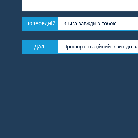
Навігація
Попередній
Попередній
Книга завжди з тобою
записів
запис:
Наступний
Далі
Профорієнтаційний візит до з
запис: