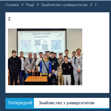
2
Головна
Події
Знайомство з університетом
2
Навігація
Попередній
Попередній
Знайомство з університетом
записів
запис: