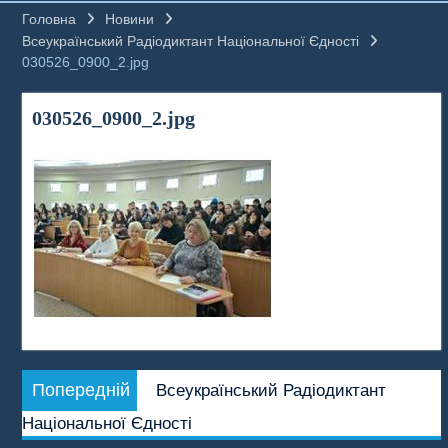
Головна
Новини
Всеукраїнський Радіодиктант Національної Єдності
030526_0900_2.jpg
030526_0900_2.jpg
Навігація
Попередній
Попередній
Всеукраїнський Радіодиктант
записів
запис:
Національної Єдності