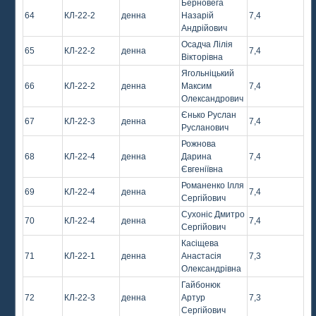
Берновега
64
КЛ-22-2
денна
Назарій
7,4
Андрійович
Осадча Лілія
65
КЛ-22-2
денна
7,4
Вікторівна
Ягольніцький
66
КЛ-22-2
денна
Максим
7,4
Олександрович
Єнько Руслан
67
КЛ-22-3
денна
7,4
Русланович
Рожнова
68
КЛ-22-4
денна
Дарина
7,4
Євгеніївна
Романенко Ілля
69
КЛ-22-4
денна
7,4
Сергійович
Сухоніс Дмитро
70
КЛ-22-4
денна
7,4
Сергійович
Касіщева
71
КЛ-22-1
денна
Анастасія
7,3
Олександрівна
Гайбонюк
72
КЛ-22-3
денна
Артур
7,3
Сергійович