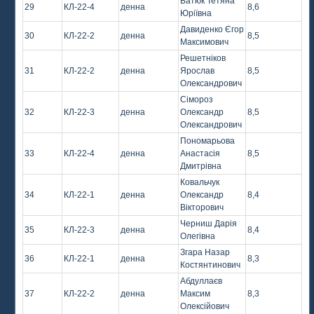
Батюк Тетяна
29
КЛ-22-4
денна
8,6
Юріївна
Давиденко Єгор
30
КЛ-22-2
денна
8,5
Максимович
Решетніков
31
КЛ-22-2
денна
Ярослав
8,5
Олександрович
Сімороз
32
КЛ-22-3
денна
Олександр
8,5
Олександрович
Пономарьова
33
КЛ-22-4
денна
Анастасія
8,5
Дмитрівна
Ковальчук
34
КЛ-22-1
денна
Олександр
8,4
Вікторович
Черниш Дарія
35
КЛ-22-3
денна
8,4
Олегівна
Згара Назар
36
КЛ-22-1
денна
8,3
Костянтинович
Абдуллаєв
37
КЛ-22-2
денна
Максим
8,3
Олексійович