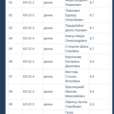
Федосов Даніїл
91
КЛ-22-1
денна
6,7
Романович
Томілович
92
КЛ-22-2
денна
Едуард
6,7
Олексійович
Придибайло
93
КЛ-22-3
денна
6,7
Денис Ігорович
Ковтун Марія
94
КЛ-22-4
денна
6,7
Олександрівна
Стеценко Діана
95
КЛ-22-4
денна
6,7
Сергіївна
Корнільєва
96
КЛ-22-1
денна
Катерина
6,5
Денисівна
Мостова
97
КЛ-22-4
денна
Стелла
6,5
Віталіївна
Красницький
98
КЛ-22-2
денна
Максим
6,4
Миколайович
Айріянц Артем
99
КЛ-22-3
денна
6,3
Сергійович
Гусєв