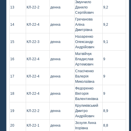
Змунчило
13
КЛ-22-2
денна
Данило
9,2
Сергійович
Гречанова
14
КЛ-22-4
денна
Аліна
9,2
Дмитрівна
Назаренко
15
КЛ-22-3
денна
Олександр
9,1
Андрійович
Матвійчук
16
КЛ-22-4
денна
Владислав
9
Артемович
Спасіченко
17
КЛ-22-4
денна
Валерія
9
Миколаївна
Федоренко
18
КЛ-22-4
денна
Вікторія
9
Валентинівна
Круликівський
19
КЛ-22-2
денна
Дмитро
8,9
Андрійович
Зозуля Анна
20
КЛ-22-1
денна
8,8
Ігорівна