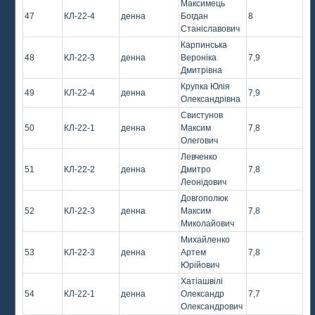
Максимець
47
КЛ-22-4
денна
Богдан
8
Станіславович
Карпинська
48
КЛ-22-3
денна
Вероніка
7,9
Дмитрівна
Крупка Юлія
49
КЛ-22-4
денна
7,9
Олександрівна
Свистунов
50
КЛ-22-1
денна
Максим
7,8
Олегович
Левченко
51
КЛ-22-2
денна
Дмитро
7,8
Леонідович
Довгополюк
52
КЛ-22-3
денна
Максим
7,8
Миколайович
Михайленко
53
КЛ-22-3
денна
Артем
7,8
Юрійович
Хатіашвілі
54
КЛ-22-1
денна
Олександр
7,7
Олександрович