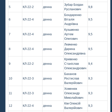
Зубар Богдан
5
КЛ-22-2
денна
9,8
Русланович
Бондаренко
6
КЛ-22-4
денна
Віталія
9,5
Андріївна
Кузьменко
7
КЛ-22-4
денна
Артем
9,5
Олегович
Левченко
8
КЛ-22-4
денна
Дарина
9,5
Олександрівна
Кривенко
9
КЛ-22-2
денна
Станіслав
9,4
Олександрович
Баханов
10
КЛ-22-3
денна
Ростислав
9,3
Валерійович
Хоменюк
11
КЛ-22-3
денна
Олександр
9,3
Миколайович
Кім Олексій
12
КЛ-22-4
денна
9,3
Валерійович