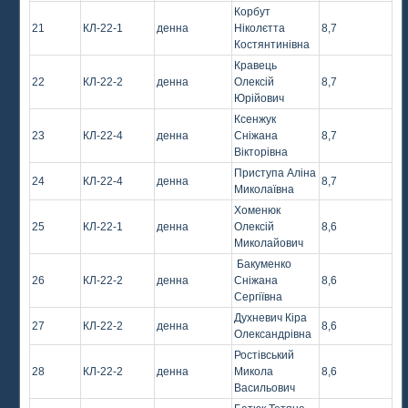
Корбут
21
КЛ-22-1
денна
Ніколєтта
8,7
Костянтинівна
Кравець
22
КЛ-22-2
денна
Олексій
8,7
Юрійович
Ксенжук
23
КЛ-22-4
денна
Сніжана
8,7
Вікторівна
Приступа Аліна
24
КЛ-22-4
денна
8,7
Миколаївна
Хоменюк
25
КЛ-22-1
денна
Олексій
8,6
Миколайович
Бакуменко
26
КЛ-22-2
денна
Сніжана
8,6
Сергіївна
Духневич Кіра
27
КЛ-22-2
денна
8,6
Олександрівна
Ростівський
28
КЛ-22-2
денна
Микола
8,6
Васильович