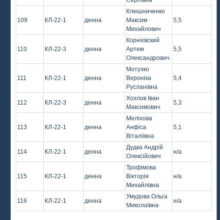
Сергіївна
Клюшниченко
109
КЛ-22-1
денна
Максим
5,5
Михайлович
Корнієвский
110
КЛ-22-3
денна
Артем
5,5
Олександрович
Мотузко
111
КЛ-22-1
денна
Вероніка
5,4
Русланівна
Хохлов Іван
112
КЛ-22-3
денна
5,3
Максимович
Меліхова
113
КЛ-22-1
денна
Анфіса
5,1
Віталіївна
Дудка Андрій
114
КЛ-22-1
денна
н/а
Олексійович
Трофімова
115
КЛ-22-1
денна
Вікторія
н/а
Михайлівна
Умудова Ольга
116
КЛ-22-1
денна
н/а
Миколаївна