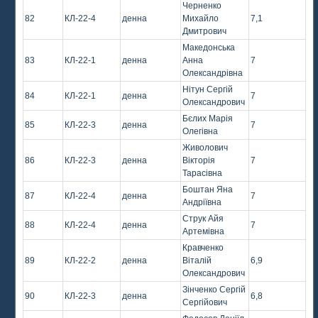
Черненко
82
КЛ-22-4
денна
Михайло
7,1
Дмитрович
Македонська
83
КЛ-22-1
денна
Анна
7
Олександрівна
Нітун Сергій
84
КЛ-22-1
денна
7
Олександрович
Бєлих Марія
85
КЛ-22-3
денна
7
Олегівна
Живолович
86
КЛ-22-3
денна
Вікторія
7
Тарасівна
Боштан Яна
87
КЛ-22-4
денна
7
Андріївна
Струк Айя
88
КЛ-22-4
денна
7
Артемівна
Кравченко
89
КЛ-22-2
денна
Віталій
6,9
Олександрович
Зінченко Сергій
90
КЛ-22-3
денна
6,8
Сергійович