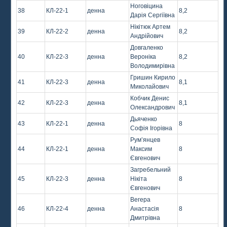
Ноговіцина
38
КЛ-22-1
денна
8,2
Дарія Сергіївна
Нікітюк Артем
39
КЛ-22-2
денна
8,2
Андрійович
Довгаленко
40
КЛ-22-3
денна
Вероніка
8,2
Володимирівна
Гришин Кирило
41
КЛ-22-3
денна
8,1
Миколайович
Кобчик Денис
42
КЛ-22-3
денна
8,1
Олександрович
Дьяченко
43
КЛ-22-1
денна
8
Софія Ігорівна
Рум’янцев
44
КЛ-22-1
денна
Максим
8
Євгенович
Загребельний
45
КЛ-22-3
денна
Нікіта
8
Євгенович
Вегера
46
КЛ-22-4
денна
Анастасія
8
Дмитрівна