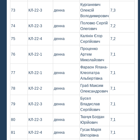
Курганевич
73
КЛ-22-3
денна
Олексій
7,3
Володимирович
Половко Сергій
74
КЛ-22-3
денна
7,2
Олегович
Калінін Єгор
75
КЛ-22-4
денна
7,2
Сергійович
Проценко
76
КЛ-22-1
денна
Артем
7,1
Миколайович
Фараон Ялана-
77
КЛ-22-1
денна
Клеопатра
7,1
Альбертівна
Граб Максим
78
КЛ-22-2
денна
7,1
Олександрович
Бусел
79
КЛ-22-3
денна
Владислав
7,1
Сергійович
Ткачук Богдан
80
КЛ-22-3
денна
7,1
Юрійович
Гусак Марія
81
КЛ-22-4
денна
7,1
Вікторівна