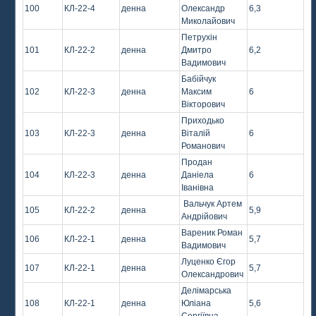
100
КЛ-22-4
денна
Олександр
6,3
Миколайович
Петрухін
101
КЛ-22-2
денна
Дмитро
6,2
Вадимович
Бабійчук
102
КЛ-22-3
денна
Максим
6
Вікторович
Приходько
103
КЛ-22-3
денна
Віталій
6
Романович
Продан
104
КЛ-22-3
денна
Даніела
6
Іванівна
Вальчук Артем
105
КЛ-22-2
денна
5,9
Андрійович
Вареник Роман
106
КЛ-22-1
денна
5,7
Вадимович
Луценко Єгор
107
КЛ-22-1
денна
5,7
Олександрович
Делімарська
108
КЛ-22-1
денна
Юліана
5,6