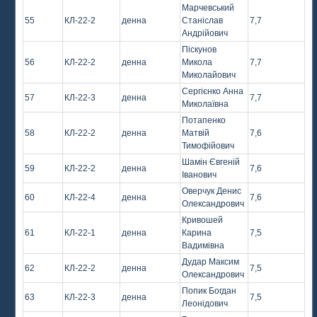
Марчевський
55
КЛ-22-2
денна
Станіслав
7,7
Андрійович
Піскунов
56
КЛ-22-2
денна
Микола
7,7
Миколайович
Сергієнко Анна
57
КЛ-22-3
денна
7,7
Миколаївна
Потапенко
58
КЛ-22-2
денна
Матвій
7,6
Тимофійович
Шамін Євгеній
59
КЛ-22-2
денна
7,6
Іванович
Оверчук Денис
60
КЛ-22-4
денна
7,6
Олександрович
Кривошей
61
КЛ-22-1
денна
Карина
7,5
Вадимівна
Дудар Максим
62
КЛ-22-2
денна
7,5
Олександрович
Попик Богдан
63
КЛ-22-3
денна
7,5
Леонідович