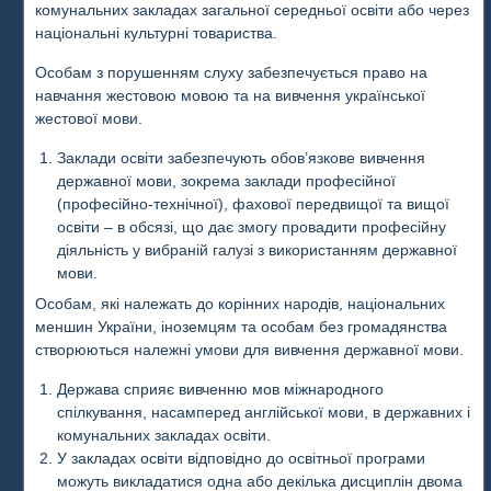
комунальних закладах загальної середньої освіти або через
національні культурні товариства.
Особам з порушенням слуху забезпечується право на
навчання жестовою мовою та на вивчення української
жестової мови.
Заклади освіти забезпечують обов’язкове вивчення
державної мови, зокрема заклади професійної
(професійно-технічної), фахової передвищої та вищої
освіти – в обсязі, що дає змогу провадити професійну
діяльність у вибраній галузі з використанням державної
мови.
Особам, які належать до корінних народів, національних
меншин України, іноземцям та особам без громадянства
створюються належні умови для вивчення державної мови.
Держава сприяє вивченню мов міжнародного
спілкування, насамперед англійської мови, в державних і
комунальних закладах освіти.
У закладах освіти відповідно до освітньої програми
можуть викладатися одна або декілька дисциплін двома