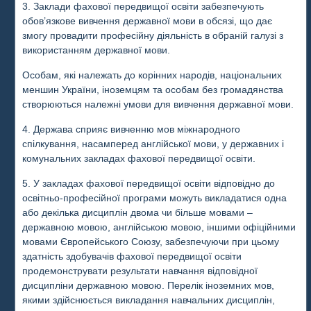
3. Заклади фахової передвищої освіти забезпечують
обов’язкове вивчення державної мови в обсязі, що дає
змогу провадити професійну діяльність в обраній галузі з
використанням державної мови.
Особам, які належать до корінних народів, національних
меншин України, іноземцям та особам без громадянства
створюються належні умови для вивчення державної мови.
4. Держава сприяє вивченню мов міжнародного
спілкування, насамперед англійської мови, у державних і
комунальних закладах фахової передвищої освіти.
5. У закладах фахової передвищої освіти відповідно до
освітньо-професійної програми можуть викладатися одна
або декілька дисциплін двома чи більше мовами –
державною мовою, англійською мовою, іншими офіційними
мовами Європейського Союзу, забезпечуючи при цьому
здатність здобувачів фахової передвищої освіти
продемонструвати результати навчання відповідної
дисципліни державною мовою. Перелік іноземних мов,
якими здійснюється викладання навчальних дисциплін,