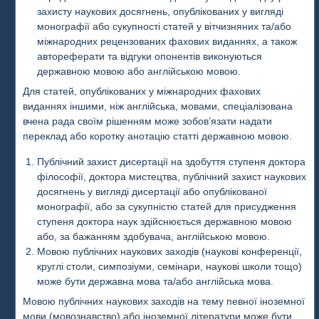
захисту наукових досягнень, опублікованих у вигляді
монографії або сукупності статей у вітчизняних та/або
міжнародних рецензованих фахових виданнях, а також
автореферати та відгуки опонентів виконуються
державною мовою або англійською мовою.
Для статей, опублікованих у міжнародних фахових
виданнях іншими, ніж англійська, мовами, спеціалізована
вчена рада своїм рішенням може зобов’язати надати
переклад або коротку анотацію статті державною мовою.
Публічний захист дисертації на здобуття ступеня доктора
філософії, доктора мистецтва, публічний захист наукових
досягнень у вигляді дисертації або опублікованої
монографії, або за сукупністю статей для присудження
ступеня доктора наук здійснюється державною мовою
або, за бажанням здобувача, англійською мовою.
Мовою публічних наукових заходів (наукові конференції,
круглі столи, симпозіуми, семінари, наукові школи тощо)
може бути державна мова та/або англійська мова.
Мовою публічних наукових заходів на тему певної іноземної
мови (мовознавство) або іноземної літератури може бути