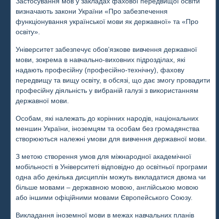
Застосування мов у закладах фахової передвищої освіти
визначають закони України «Про забезпечення
функціонування української мови як державної» та «Про
освіту».
Університет забезпечує обов’язкове вивчення державної
мови, зокрема в навчально-виховних підрозділах, які
надають професійну (професійно-технічну), фахову
передвищу та вищу освіту, в обсязі, що дає змогу провадити
професійну діяльність у вибраній галузі з використанням
державної мови.
Особам, які належать до корінних народів, національних
меншин України, іноземцям та особам без громадянства
створюються належні умови для вивчення державної мови.
З метою створення умов для міжнародної академічної
мобільності в Університеті відповідно до освітньої програми
одна або декілька дисциплін можуть викладатися двома чи
більше мовами – державною мовою, англійською мовою
або іншими офіційними мовами Європейського Союзу.
Викладання іноземної мови в межах навчальних планів