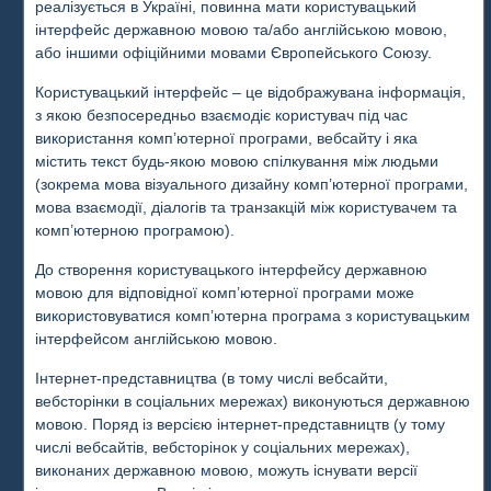
реалізується в Україні, повинна мати користувацький
інтерфейс державною мовою та/або англійською мовою,
або іншими офіційними мовами Європейського Союзу.
Користувацький інтерфейс – це відображувана інформація,
з якою безпосередньо взаємодіє користувач під час
використання комп’ютерної програми, вебсайту і яка
містить текст будь-якою мовою спілкування між людьми
(зокрема мова візуального дизайну комп’ютерної програми,
мова взаємодії, діалогів та транзакцій між користувачем та
комп’ютерною програмою).
До створення користувацького інтерфейсу державною
мовою для відповідної комп’ютерної програми може
використовуватися комп’ютерна програма з користувацьким
інтерфейсом англійською мовою.
Інтернет-представництва (в тому числі вебсайти,
вебсторінки в соціальних мережах) виконуються державною
мовою. Поряд із версією інтернет-представництв (у тому
числі вебсайтів, вебсторінок у соціальних мережах),
виконаних державною мовою, можуть існувати версії