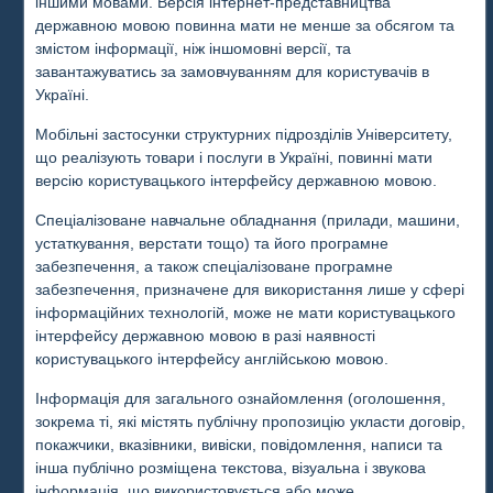
іншими мовами. Версія інтернет-представництва
державною мовою повинна мати не менше за обсягом та
змістом інформації, ніж іншомовні версії, та
завантажуватись за замовчуванням для користувачів в
Україні.
Мобільні застосунки структурних підрозділів Університету,
що реалізують товари і послуги в Україні, повинні мати
версію користувацького інтерфейсу державною мовою.
Спеціалізоване навчальне обладнання (прилади, машини,
устаткування, верстати тощо) та його програмне
забезпечення, а також спеціалізоване програмне
забезпечення, призначене для використання лише у сфері
інформаційних технологій, може не мати користувацького
інтерфейсу державною мовою в разі наявності
користувацького інтерфейсу англійською мовою.
Інформація для загального ознайомлення (оголошення,
зокрема ті, які містять публічну пропозицію укласти договір,
покажчики, вказівники, вивіски, повідомлення, написи та
інша публічно розміщена текстова, візуальна і звукова
інформація, що використовується або може