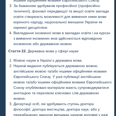
іншими офіційними мовами Європейського Союзу.
За бажанням здобувачів професійної (професійно-
технічної), фахової передвищої та вищої освіти заклади
освіти створюють можливості для вивчення ними мови
корінного народу, національної меншини України як
окремої дисципліни.
Викладання іноземної мови в закладах освіти і на курсах
з вивчення іноземних мов здійснюється відповідною
іноземною або державною мовою.
Стаття 22.
Державна мова у сфері науки
Мовою науки в Україні є державна мова.
Наукові видання публікуються державною мовою,
англійською мовою та/або іншими офіційними мовами
Європейського Союзу. У разі публікації англійською
мовою та/або іншими офіційними мовами Європейського
Союзу опубліковані матеріали мають супроводжуватися
анотацією та переліком ключових слів державною
мовою.
Дисертації осіб, які здобувають ступінь доктора
філософії, доктора мистецтва, доктора наук, або у
передбачених законом випадках наукові доповіді у разі