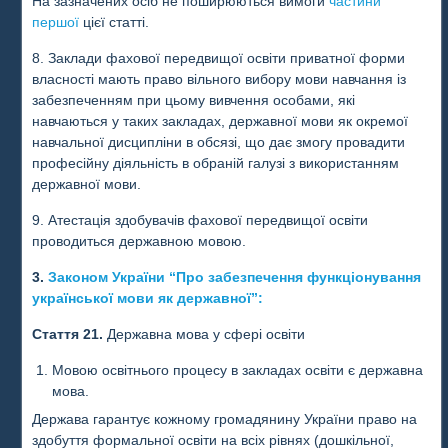
На зазначених осіб не поширюються вимоги
частини
першої
цієї статті.
8. Заклади фахової передвищої освіти приватної форми
власності мають право вільного вибору мови навчання із
забезпеченням при цьому вивчення особами, які
навчаються у таких закладах, державної мови як окремої
навчальної дисципліни в обсязі, що дає змогу провадити
професійну діяльність в обраній галузі з використанням
державної мови.
9. Атестація здобувачів фахової передвищої освіти
проводиться державною мовою.
3.
Законом України “Про забезпечення функціонування
української мови як державної”:
Стаття 21.
Державна мова у сфері освіти
Мовою освітнього процесу в закладах освіти є державна
мова.
Держава гарантує кожному громадянину України право на
здобуття формальної освіти на всіх рівнях (дошкільної,