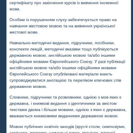
сертифікату про закінчення курсів із вивчення іноземної
мови.
Особам із порушенням слуху забезпечується право на
навчання жестовою мовою та на вивчення української
жестової мови.
Навчально-методичні видання, підручники, посібники,
конспекти лекцій, методичні вказівки тощо публікуються
державною мовою, англійською мовою та/або іншими
офіційними мовами Європейського Союзу. У разі публікації
англійською мовою та/або іншими офіційними мовами
Європейського Союзу опубліковані матеріали мають
супроводжуватися анотацією та переліком ключових слів
державною мовою.
Словники, підручники та розмовники, однією з мов яких є
державна, і книжкові видання з ідентичними за змістом
текстами двома і більше мовами, однією з яких є державна,
вважаються книжковими виданнями державною мовою.
Мовою публічних освітніх заходів (круглі столи, симпозіуми,
семінари, виставки, навчальні курси, тренінги, дискусії,