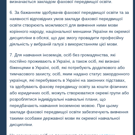
визначається закладом фахової передвищої освіти.
6. За бажанням здобувачів фахової передвищої освіти та за
наявності відповідних умов заклади фахової передвищої
освіти створюють можливості для вивчення ними мови
корінного народу, національної меншини України як окремої
дисципліни в обсязі, що дає змогу провадити професійну
діяльність у вибраній галузі з використанням цієї мови.
7. Для навчання іноземців, осіб без громадянства, які
постійно проживають в Україні, а також осіб, які визнані
біженцями в Україні, осіб, які потребують додаткового або
тимчасового захисту, осіб, яким надано статус закордонного
українця, які перебувають в Україні на законних підставах,
та здобувають фахову передвищу освіту за кошти фізичних
або юридичних осіб, можуть створюватися окремі групи або
розроблятися індивідуальні навчальні плани, що
передбачають навчання іноземною мовою. При цьому
заклади фахової передвищої освіти забезпечують вивчення
такими особами державної мови як окремої навчальної
дисципліни.