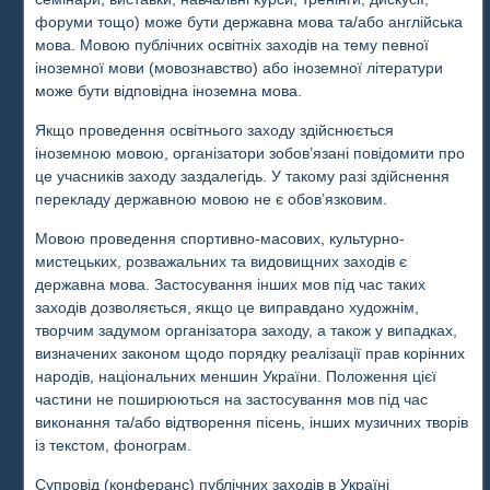
форуми тощо) може бути державна мова та/або англійська
мова. Мовою публічних освітніх заходів на тему певної
іноземної мови (мовознавство) або іноземної літератури
може бути відповідна іноземна мова.
Якщо проведення освітнього заходу здійснюється
іноземною мовою, організатори зобов’язані повідомити про
це учасників заходу заздалегідь. У такому разі здійснення
перекладу державною мовою не є обов’язковим.
Мовою проведення спортивно-масових, культурно-
мистецьких, розважальних та видовищних заходів є
державна мова. Застосування інших мов під час таких
заходів дозволяється, якщо це виправдано художнім,
творчим задумом організатора заходу, а також у випадках,
визначених законом щодо порядку реалізації прав корінних
народів, національних меншин України. Положення цієї
частини не поширюються на застосування мов під час
виконання та/або відтворення пісень, інших музичних творів
із текстом, фонограм.
Супровід (конферанс) публічних заходів в Україні