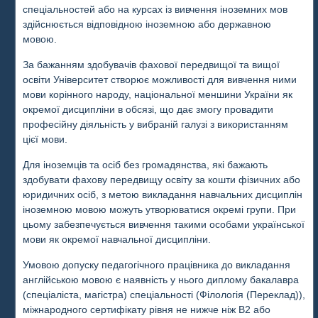
спеціальностей або на курсах із вивчення іноземних мов
здійснюється відповідною іноземною або державною
мовою.
За бажанням здобувачів фахової передвищої та вищої
освіти Університет створює можливості для вивчення ними
мови корінного народу, національної меншини України як
окремої дисципліни в обсязі, що дає змогу провадити
професійну діяльність у вибраній галузі з використанням
цієї мови.
Для іноземців та осіб без громадянства, які бажають
здобувати фахову передвищу освіту за кошти фізичних або
юридичних осіб, з метою викладання навчальних дисциплін
іноземною мовою можуть утворюватися окремі групи. При
цьому забезпечується вивчення такими особами української
мови як окремої навчальної дисципліни.
Умовою допуску педагогічного працівника до викладання
англійською мовою є наявність у нього диплому бакалавра
(спеціаліста, магістра) спеціальності (Філологія (Переклад)),
міжнародного сертифікату рівня не нижче ніж В2 або