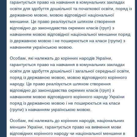
гарантується право на навчання в комунальних закладах
освіти для здобуття дошкільної та початкової освіти, поряд із
державною мовою, мовою відповідної національної
меншини. Це право реалізується шляхом створення
відповідно до законодавства окремих класів (груп) з
навчанням мовою відповідної національної меншини поряд
із державною мовою і не поширюється на класи (групи) з
навчанням українською мовою.
Особам, які належать до корінних народів України,
гарантується право на навчання в комунальних закладах
освіти для здобуття дошкільної і загальної середньої освіти,
поряд із державною мовою, мовою відповідного корінного
народу. Це право реалізується шляхом створення
відповідно до законодавства окремих класів (груп) з
навчанням мовою відповідного корінного народу України
поряд із державною мовою і не поширюється на класи
(групи) з навчанням українською мовою.
Особам, які належать до корінних народів, національних
меншин України, гарантується право на вивчення мови
відповідних корінного народу чи національної меншини в