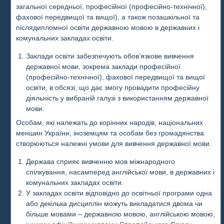
загальної середньої, професійної (професійно-технічної),
фахової передвищої та вищої), а також позашкільної та
післядипломної освіти державною мовою в державних і
комунальних закладах освіти.
Заклади освіти забезпечують обов’язкове вивчення
державної мови, зокрема заклади професійної
(професійно-технічної), фахової передвищої та вищої
освіти, в обсязі, що дає змогу провадити професійну
діяльність у вибраній галузі з використанням державної
мови.
Особам, які належать до корінних народів, національних
меншин України, іноземцям та особам без громадянства
створюються належні умови для вивчення державної мови.
Держава сприяє вивченню мов міжнародного
спілкування, насамперед англійської мови, в державних і
комунальних закладах освіти.
У закладах освіти відповідно до освітньої програми одна
або декілька дисциплін можуть викладатися двома чи
більше мовами – державною мовою, англійською мовою,