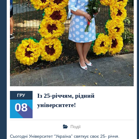
Із 25-річчям, рідний
ГРУ
08
університете!
Події
Сьогодні Університет “Україна” святкує своє 25- річчя.