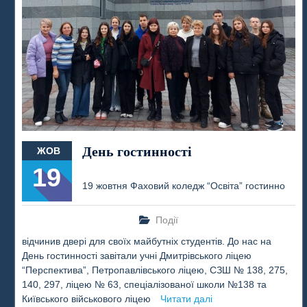
День гостинності
ЖОВ
19
19 жовтня Фаховий коледж “Освіта” гостинно
Події
відчинив двері для своїх майбутніх студентів. До нас на
День гостинності завітали учні Дмитрівського ліцею
“Перспектива”, Петропавлівського ліцею, СЗШ № 138, 275,
140, 297, ліцею № 63, спеціалізованої школи №138 та
Київського військового ліцею
Читати далі