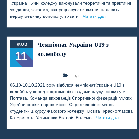
“Україна”. Учні коледжу виконували теоретичні та практичні
завдання, зокрема, відпрацьовували вміння надавати
першу медичну допомогу, в’язати
Читати далі
Чемпіонат України U19 з
ЖОВ
11
волейболу
Події
06.10-10.10.2021 року відбувся чемпіонат України U19 з
волейболу серед спортсменів з вадами слуху (жінки) у м.
Полтава. Команда вихованців Спортивної федерації глухих
України посіли перше місце. Серед членів команди
студентки 1 курсу Фахового коледжу “Освіта” Красноглазова
Катерина та Устименко Вікторія.Вітаємо
Читати далі