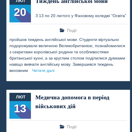
Тиждень англійської мови
ЛЮТ
20
З 13 по 20 лютого у Фаховому коледжі “Освіта”
Події
пройшов тиждень англійської мови. Студенти віртуально
подорожували величною Великобританією, познайомилися
з секретами королівської родини та особливостями
британської кухні, а за круглим столом поділилися думками
навіщо вивчати англійську мову. Завершився тиждень
виховним
Читати далі
Медична допомога в період
ЛЮТ
13
військових дій
Події