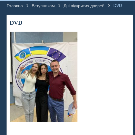
DVD
Головна
Вступникам
Дні відкритих дверей
DVD