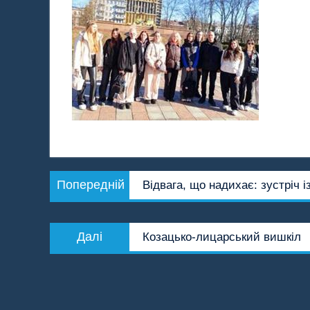
Навігація
Попередній
Попередній
Відвага, що надихає: зустріч і
записів
запис:
Наступний
Далі
Козацько-лицарський вишкіл
запис: