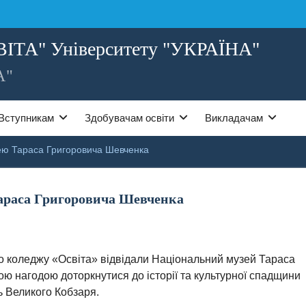
ВІТА" Університету "УКРАЇНА"
А"
Вступникам
Здобувачам освіти
Викладачам
зею Тараса Григоровича Шевченка
Тараса Григоровича Шевченка
го коледжу «Освіта» відвідали Національний музей Тараса
ю нагодою доторкнутися до історії та культурної спадщини
ть Великого Кобзаря.