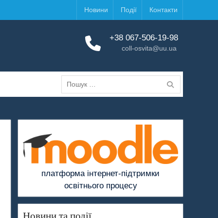
Новини
Події
Контакти
+38 067-506-19-98
coll-osvita@uu.ua
Пошук:
платформа інтернет-підтримки
освітнього процесу
Новини та події