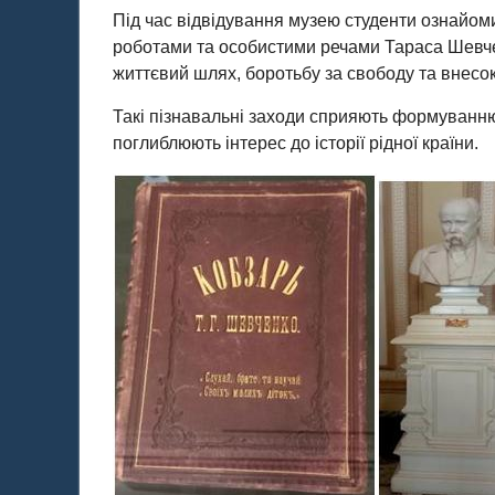
Під час відвідування музею студенти ознайом
роботами та особистими речами Тараса Шевчен
життєвий шлях, боротьбу за свободу та внесок 
Такі пізнавальні заходи сприяють формуванню
поглиблюють інтерес до історії рідної країни.