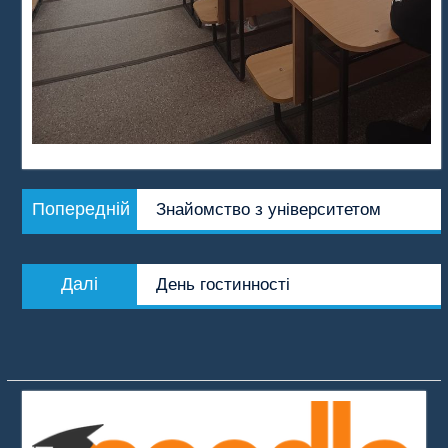
Навігація
Попередній
Попередній
Знайомство з університетом
записів
запис:
Наступний
Далі
День гостинності
запис: