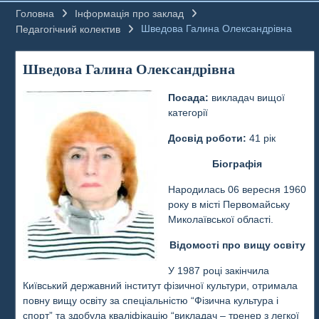
Головна
Інформація про заклад
Шведова Галина Олександрівна
Педагогічний колектив
Шведова Галина Олександрівна
Посада:
викладач вищої
категорії
Досвід роботи:
41 рік
Біографія
Народилась 06 вересня 1960
року в місті Первомайську
Миколаївської області.
Відомості про вищу освіту
У 1987 році закінчила
Київський державний інститут фізичної культури, отримала
повну вищу освіту за спеціальністю “Фізична культура і
спорт” та здобула кваліфікацію “викладач – тренер з легкої