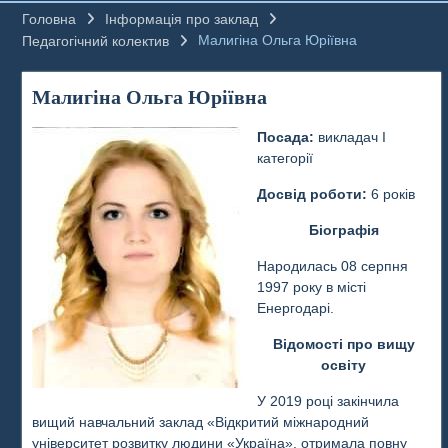
Головна
Інформація про заклад
Малигіна Ольга Юріївна
Педагогічний колектив
Малигіна Ольга Юріївна
Посада:
викладач І
категорії
Досвід роботи:
6 років
Біографія
Народилась 08 серпня
1997 року в місті
Енергодарі.
Відомості про вищу
освіту
У 2019 році закінчила
вищий навчальний заклад «Відкритий міжнародний
університет розвитку людини «Україна», отримала повну